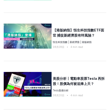
【港版納指】恒生科技指數ETF面
世 捕捉新經濟股有咩風險？
恒生科技指數
|
新經濟股
|
港版納指
08月28日
•
4
min read
美股分析〡電動車股票Tesla 再拆
股！股價為何被追捧上天？
Tesla股價分析
08月20日
•
4
min read