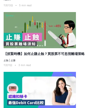
11月13日
•
5
min read
【抓緊時機】如何止賺止蝕？買股票不可忽視離場策略
止蝕
|
止賺
11月11日
•
3
min read