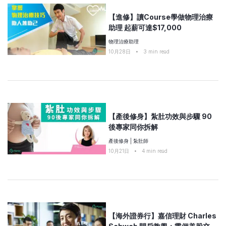
【進修】讀Course學做物理治療
助理 起薪可達$17,000
物理治療助理
10月28日
•
3
min read
【產後修身】紮肚功效與步驟 90
後專家同你拆解
產後修身
|
紮肚師
10月21日
•
4
min read
【海外證券行】嘉信理財 Charles