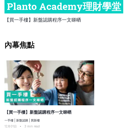
Planto Academy理財學堂
比較定存利率
手機App與理財資訊
信用卡
職場理財
比較各種最優惠信用卡
【買一手樓】新盤認購程序一文睇晒
商業解決方案
保險教室
企業服務
內幕焦點
跨境理財
中小企與創業
【買一手樓】新盤認購程序一文睇晒
一手樓
|
新盤認購
|
買新樓
12月01日
•
3
min read