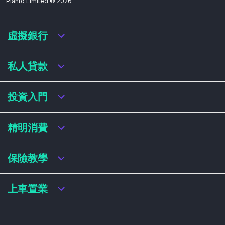
Planto Limited ©
2026
虛擬銀行
虛擬銀行迎新優惠
私人貸款
虛擬銀行存款利率比較
虛擬銀行銀扣賬卡 / 信用卡
私人貸款年利率比較
投資入門
虛擬銀行貸款
網上即批貸款
結餘轉戶
港股戶口收費及迎新優惠
精明消費
稅務貸款
美股戶口收費及迎新優惠
循環貸款
基金平台比較
網購信用卡
保險教學
財務公司貸款
買加密貨幣教學
信用卡迎新優惠比較
NFT入門
飛行里數信用卡
買保險基本概念
上車置業
學生信用卡
儲蓄保險
八達通自動增設信用卡
人壽保險
香港買樓流程