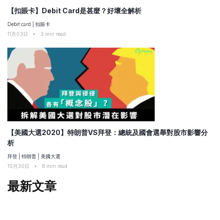
【扣賬卡】Debit Card是甚麼？好壞全解析
Debit card
|
扣賬卡
11月03日
•
3
min read
【美國大選2020】特朗普VS拜登：總統及國會選舉對股市影響分
析
拜登
|
特朗普
|
美國大選
10月30日
•
8
min read
最新文章