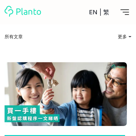
EN
|
繁
Planto功能
所有文章
更多
計劃買樓
所有文章
工具
計劃買樓第一步
全功能記賬
投資入門
管理及分析所有戶口
私人貸款
關於我們
管理MPF戶口
年利率/APR/年息比較
一次過管理所有強積金戶口
投資戶口 (美股)
儲錢貼士
申請清卡數/私人貸款
比較最抵美股投資戶口
Academy
CreFIT x Planto推廣優惠
投資戶口 (港股)
消費娛樂
比較最抵港股投資戶口
投資加密貨幣
Marketplace
比較最抵Crypto交易所
借貸須知
月供股票計劃
比較最抵月供計劃戶口
其他網站
住屋開支
定期存款