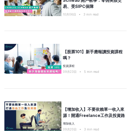
Schwab 開戶教學：零佣美股交
易、受SIPC保障
10月06日
•
3
min read
【股票101】新手應報讀投資課程
嗎？
投資課程
09月23日
•
5
min read
【增加收入】不要依賴單一收入來
源！開通Freelance工作及投資路
增加收入
09月20日
•
3
min read