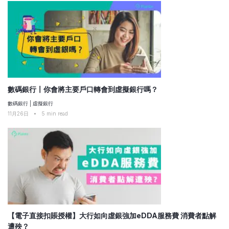
數碼銀行〡你會將主要戶口轉會到虛擬銀行嗎？
數碼銀行
|
虛擬銀行
11月26日
•
5
min read
【電子直接扣賬授權】大行如向虛銀強加eDDA服務費 消費者點解
遭殃？