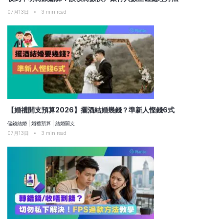
07月13日
•
3
min read
【婚禮開支預算2026】擺酒結婚幾錢？準新人慳錢6式
儲錢結婚
|
婚禮預算
|
結婚開支
07月13日
•
3
min read