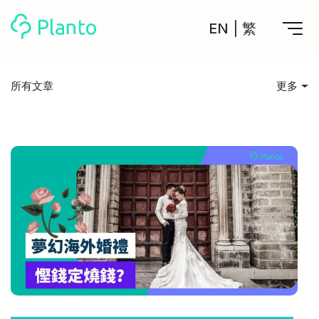
EN
|
繁
Planto功能
所有文章
更多
計劃買樓
所有文章
工具
計劃買樓第一步
全功能記賬
投資入門
管理及分析所有戶口
私人貸款
關於我們
管理MPF戶口
年利率/APR/年息比較
一次過管理所有強積金戶口
投資戶口 (美股)
儲錢貼士
申請清卡數/私人貸款
比較最抵美股投資戶口
Academy
CreFIT x Planto推廣優惠
投資戶口 (港股)
消費娛樂
比較最抵港股投資戶口
投資加密貨幣
Marketplace
比較最抵Crypto交易所
借貸須知
月供股票計劃
比較最抵月供計劃戶口
其他網站
住屋開支
定期存款