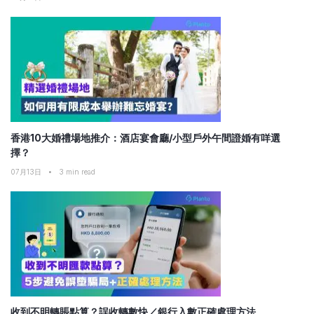
香港10大婚禮場地推介：酒店宴會廳/小型戶外午間證婚有咩選
擇？
07月13日
•
3
min read
收到不明轉賬點算？誤收轉數快／銀行入數正確處理方法