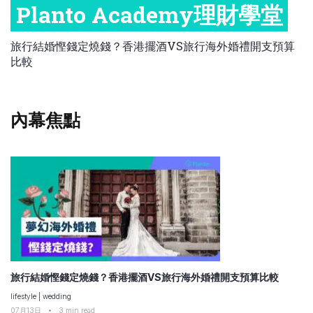
Planto Academy理財學堂
比較定存利率
手機App與理財資訊
信用卡
職場理財
比較各種最優惠信用卡
旅行結婚慳錢定燒錢？香港擺酒VS旅行海外婚禮開支預算
比較
商業解決方案
保險教室
企業服務
跨境理財
內幕焦點
中小企與創業
旅行結婚慳錢定燒錢？香港擺酒VS旅行海外婚禮開支預算比較
lifestyle
|
wedding
07月13日
•
3
min read