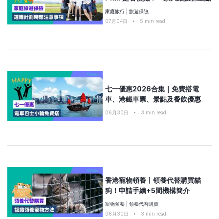
家庭旅行
|
旅遊保險
07月04日
•
5
min read
七一優惠2026合集｜免費搭電
車、港鐵車票、景點及餐飲優惠
06月30日
•
3
min read
香港寵物領養〡領養代替購買貓
狗！申請手續+5間機構簡介
寵物領養
|
領養代替購買
06月30日
•
3
min read