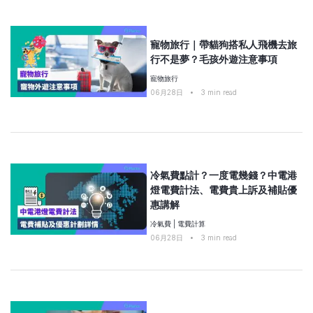
寵物旅行｜帶貓狗搭私人飛機去旅
行不是夢？毛孩外遊注意事項
寵物旅行
06月28日
•
3
min read
冷氣費點計？一度電幾錢？中電港
燈電費計法、電費貴上訴及補貼優
惠講解
冷氣費
|
電費計算
06月28日
•
3
min read