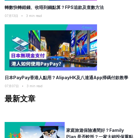
轉數快轉錯錢、收唔到錢點算？FPS追款及查數方法
07月13日
•
3
min read
日本PayPay香港人點用？AlipayHK及八達通App掃碼付款教學
07月07日
•
3
min read
最新文章
家庭旅遊保險邊間好？Family
Plan 是否較抵？一家大細投保重點