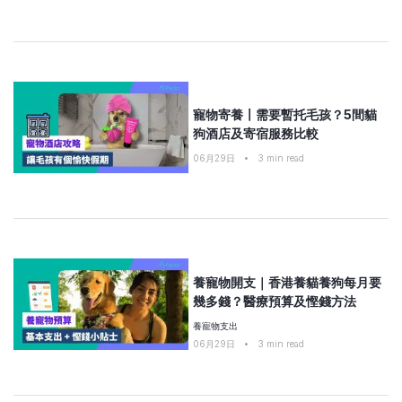
寵物寄養〡需要暫托毛孩？5間貓
狗酒店及寄宿服務比較
06月29日
•
3
min read
養寵物開支｜香港養貓養狗每月要
幾多錢？醫療預算及慳錢方法
養寵物支出
06月29日
•
3
min read