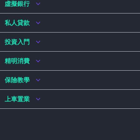
虛擬銀行
虛擬銀行迎新優惠
私人貸款
虛擬銀行存款利率比較
虛擬銀行銀扣賬卡 / 信用卡
私人貸款年利率比較
投資入門
虛擬銀行貸款
網上即批貸款
結餘轉戶
港股戶口收費及迎新優惠
精明消費
稅務貸款
美股戶口收費及迎新優惠
循環貸款
基金平台比較
網購信用卡
保險教學
財務公司貸款
買加密貨幣教學
信用卡迎新優惠比較
NFT入門
飛行里數信用卡
買保險基本概念
上車置業
學生信用卡
儲蓄保險
八達通自動增設信用卡
人壽保險
香港買樓流程
機場貴賓室信用卡
意外保險
居屋懶人包
醫療保險
居屋按揭