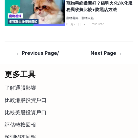
寵物善終邊間好？貓狗火化/水化服
務與收費比較+防黑店方法
寵物善終
|
寵物火化
06月20日
•
3
min read
← Previous Page/
Next Page →
更多工具
了解通脹影響
比較港股投資戶口
比較美股投資戶口
評估轉按回報
預測MPF回報