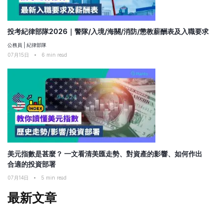
投考紀律部隊2026｜警隊/入境/海關/消防/懲教薪酬表及入職要求
公務員
|
紀律部隊
07月15日
•
6
min read
美元指數是甚麼？ 一文看清美匯走勢、對資產的影響、如何作出
合適的投資部署
07月14日
•
5
min read
最新文章