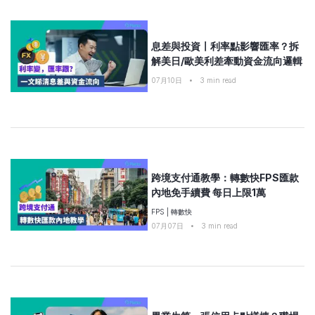
息差與投資〡利率點影響匯率？拆
解美日/歐美利差牽動資金流向邏輯
07月10日
•
3
min read
跨境支付通教學：轉數快FPS匯款
內地免手續費 每日上限1萬
FPS
|
轉數快
07月07日
•
3
min read