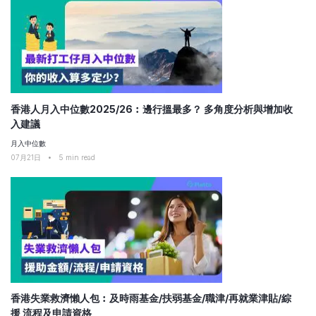
香港人月入中位數2025/26︰邊行搵最多？ 多角度分析與增加收
入建議
月入中位數
07月21日
•
5
min read
香港失業救濟懶人包︰及時雨基金/扶弱基金/職津/再就業津貼/綜
援 流程及申請資格