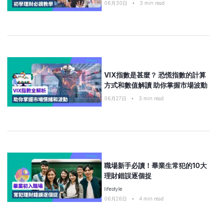
06月30日
•
3
min read
VIX指數是甚麼？ 恐慌指數的計算
方式和數值解讀 助你掌握市場波動
06月27日
•
3
min read
職場新手必讀！畢業生常犯的10大
理財錯誤逐個捉
lifestyle
06月26日
•
4
min read