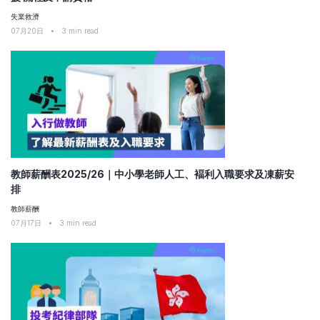
失業救濟
07月20日
•
3
min read
教師薪酬表2025/26｜中小學老師人工、褔利入職要求及凍薪安
排
教師薪酬
07月17日
•
3
min read