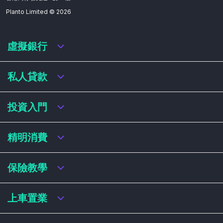
Planto Limited ©
2026
虛擬銀行
虛擬銀行迎新優惠
私人貸款
虛擬銀行存款利率比較
虛擬銀行銀扣賬卡 / 信用卡
私人貸款年利率比較
投資入門
虛擬銀行貸款
網上即批貸款
結餘轉戶
港股戶口收費及迎新優惠
精明消費
稅務貸款
美股戶口收費及迎新優惠
循環貸款
基金平台比較
網購信用卡
保險教學
財務公司貸款
買加密貨幣教學
信用卡迎新優惠比較
NFT入門
飛行里數信用卡
買保險基本概念
上車置業
學生信用卡
儲蓄保險
八達通自動增設信用卡
人壽保險
香港買樓流程