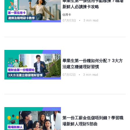
畢業生第一張信用卡點樣揀？職場
新鮮人必讀揀卡攻略
信用卡
07月03日
•
3
min read
畢業生第一份糧如何分配？ 3大方
法建立穩健理財習慣
07月02日
•
3
min read
第一份工薪金低儲唔到錢？學習職
場新鮮人理財5部曲