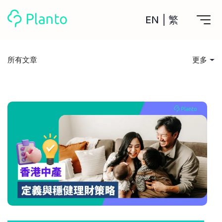
EN
|
繁
Planto功能
所有文章
更多
計劃買樓
所有文章
工具
計劃買樓第一步
全功能記賬
投資入門
管理及分析所有戶口
私人貸款
關於我們
管理MPF戶口
年利率/APR/年息比較
一次過管理所有強積金戶口
投資戶口 (美股)
儲錢貼士
申請清卡數/私人貸款
比較最抵美股投資戶口
Academy
CreFIT x Planto推廣優惠
投資戶口 (港股)
消費娛樂
比較最抵港股投資戶口
投資加密貨幣
Marketplace
比較最抵Crypto交易所
借貸須知
月供股票計劃
比較最抵月供計劃戶口
其他網站
住屋開支
定期存款