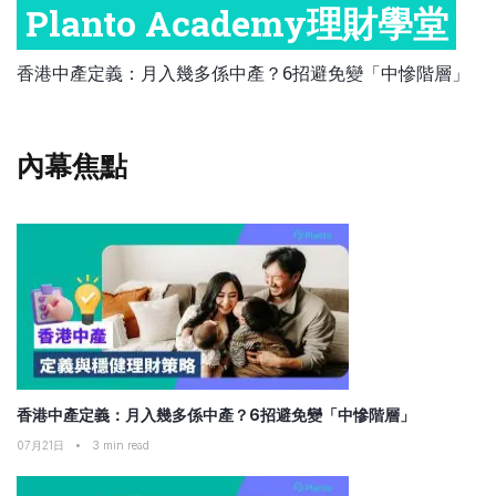
Planto Academy理財學堂
比較定存利率
手機App與理財資訊
信用卡
職場理財
比較各種最優惠信用卡
香港中產定義：月入幾多係中產？6招避免變「中慘階層」
商業解決方案
保險教室
企業服務
內幕焦點
跨境理財
中小企與創業
香港中產定義：月入幾多係中產？6招避免變「中慘階層」
07月21日
•
3
min read